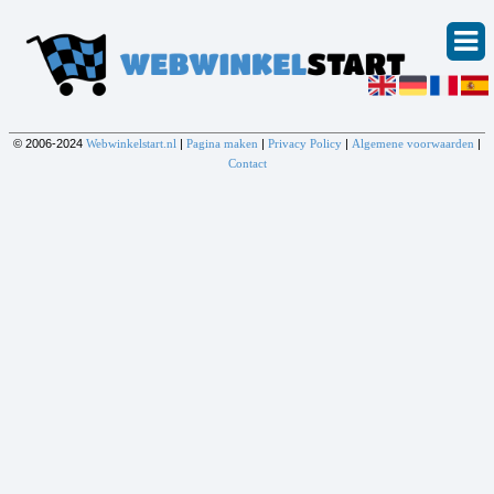
© 2006-2024
Webwinkelstart.nl
|
Pagina maken
|
Privacy Policy
|
Algemene voorwaarden
|
Contact